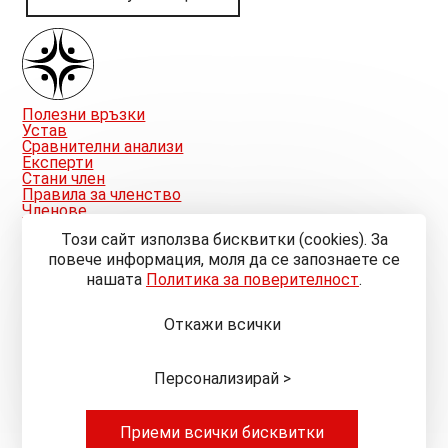
Полезни връзки
Устав
Сравнителни анализи
Експерти
Стани член
Правила за членство
Членове
Публикации
Този сайт използва бисквитки (cookies). За
Асоциация на лабораторните експерти в
строителството
повече информация, моля да се запознаете се
Адрес
нашaтa
Политика за поверителност
.
Хасково, ул. “Планински изглед” №3
E-mail
atanasov.alec@gmail.com
Откажи всички
Телефон
+359 88 402 79 75
© 2024—2026 АЛЕС България
Персонализирай >
Общи условия
Политика за поверителност
Управление на бисквитките
Приеми всички бисквитки
Карта на сайта