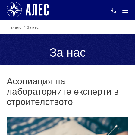
+359 88
Начало
/
За нас
За нас
Асоциация на
лабораторните експерти в
строителството