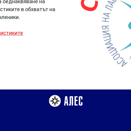
а оеднаквяване на
стиките в обхватът на
членики.
ристиките