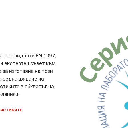
ята стандарти EN 1097,
и експертен съвет към
 за изготвяне на този
а оеднаквяване на
стиките в обхватът на
членики.
ристиките