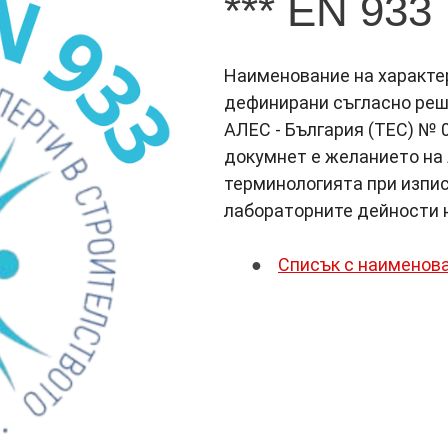
*** EN 933
Наименование на характер
дефинирани съгласно реш
АЛЕС - България (ТЕС) № 
докумнет е желанието на 
терминологията при изпис
лабораторните дейности 
Списък с наименова