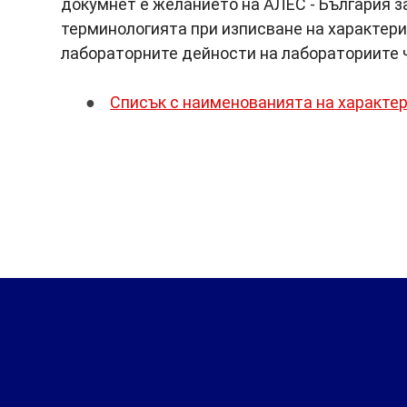
докумнет е желанието на АЛЕС - България з
терминологията при изписване на характери
лабораторните дейности на лабораториите 
Списък с наименованията на характе